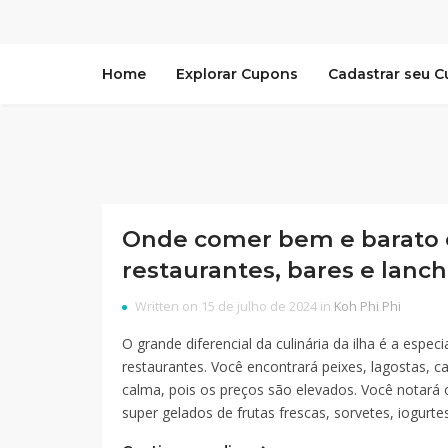
Home
Explorar Cupons
Cadastrar seu 
Onde comer bem e barato 
restaurantes, bares e lanc
Written on 15 de julho de 2024 in
Koh Phi Phi
O grande diferencial da culinária da ilha é a espe
restaurantes. Você encontrará peixes, lagostas, 
calma, pois os preços são elevados. Você notará 
super gelados de frutas frescas, sorvetes, iogur