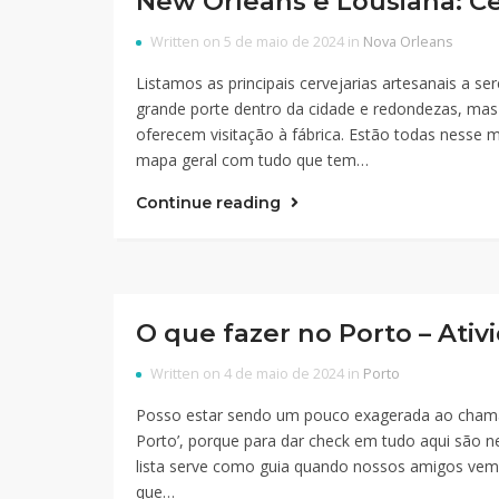
New Orleans e Lousiana: Cer
Written on 5 de maio de 2024 in
Nova Orleans
Listamos as principais cervejarias artesanais a 
grande porte dentro da cidade e redondezas, mas 
oferecem visitação à fábrica. Estão todas nesse 
mapa geral com tudo que tem…
Continue reading
O que fazer no Porto – Ativ
Written on 4 de maio de 2024 in
Porto
Posso estar sendo um pouco exagerada ao chamar 
Porto’, porque para dar check em tudo aqui são n
lista serve como guia quando nossos amigos vem
que…