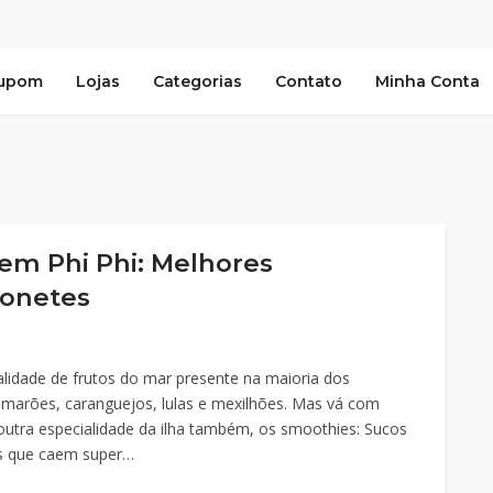
Cupom
Lojas
Categorias
Contato
Minha Conta
em Phi Phi: Melhores
honetes
cialidade de frutos do mar presente na maioria dos
camarões, caranguejos, lulas e mexilhões. Mas vá com
outra especialidade da ilha também, os smoothies: Sucos
tes que caem super…