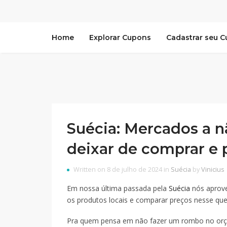
Home
Explorar Cupons
Cadastrar seu 
Suécia: Mercados a n
deixar de comprar e 
Written on 8 de julho de 2024 in
Suécia
by
Vinicius
Em nossa última passada pela
Suécia
nós aprov
os produtos locais e comparar preços nesse qu
Pra quem pensa em não fazer um rombo no orçam