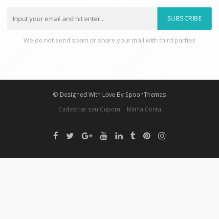
SUBSCRIBE
We do not send spam or share your mail with third parties
© Designed With Love By SpoonThemes
Cadastrar seu Cupom
Minha Conta