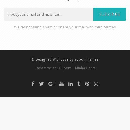
SUBSCRIBE
We do not send spam or share your mail with third parties
© Designed With Love By SpoonThemes
Cadastrar seu Cupom
Minha Conta