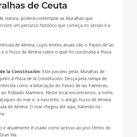
ralhas de Ceuta
de viatura, poderá contemplar as Muralhas que
rcorre um percurso histórico que começa no século X e
nínsula de Almina, cujos limites atuais são o Paseo de las
e o fosso de Almina sobre o qual foi construída a Plaza
de la Constitución:
Este passeio pelas Muralhas de
unto à Plaza de la Constitución. Desça pela rampa de
conhecida como a bifurcação do Paseo de las Palmeras,
o ao Poblado Marinero. Neste local encontramos, a norte,
ataques do mar e, a nascente, o antigo fosso de Almina
sula de Almina. O mar chegou até aqui, batendo na
na.
do e atualmente é usado como acesso ao piso térreo do
Gran Vía.