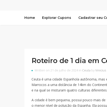
Home
Explorar Cupons
Cadastrar seu 
Roteiro de 1 dia em C
Written on 21 de julho de 2024 in
Ceuta
by
Vinicius
Ceuta é uma cidade Espanhola autônoma, mas e
Marrocos a uma distância de 14km do Continent
e na qual se misturam quatro culturas diferentes:
A cidade é bem pequena, possui pouco mais de 
o menor nível de poluição da Espanha. Ela poss