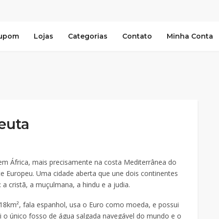
Cupom
Lojas
Categorias
Contato
Minha Conta
euta
m África, mais precisamente na costa Mediterrânea do
e Europeu. Uma cidade aberta que une dois continentes
 a cristã, a muçulmana, a hindu e a judia.
18km², fala espanhol, usa o Euro como moeda, e possui
ui o único fosso de água salgada navegável do mundo e o