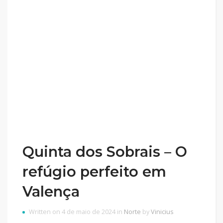
Quinta dos Sobrais – O
refúgio perfeito em
Valença
Written on 4 de maio de 2024 in
Norte
by
Vinicius