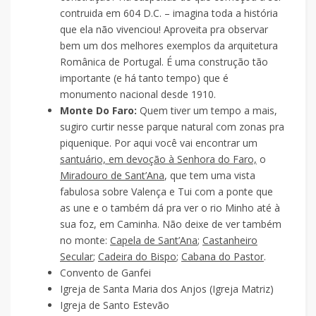
contruida em 604 D.C. – imagina toda a história
que ela não vivenciou! Aproveita pra observar
bem um dos melhores exemplos da arquitetura
Românica de Portugal. É uma construção tão
importante (e há tanto tempo) que é
monumento nacional desde 1910.
Monte Do Faro:
Quem tiver um tempo a mais,
sugiro curtir nesse parque natural com zonas pra
piquenique. Por aqui você vai encontrar um
santuário, em devoção à Senhora do Faro,
o
Miradouro de Sant’Ana
, que tem uma vista
fabulosa sobre Valença e Tui com a ponte que
as une e o também dá pra ver o rio Minho até à
sua foz, em Caminha. Não deixe de ver também
no monte:
Capela de Sant’Ana
;
Castanheiro
Secular
;
Cadeira do Bispo
;
Cabana do Pastor
.
Convento de Ganfei
Igreja de Santa Maria dos Anjos (Igreja Matriz)
Igreja de Santo Estevão