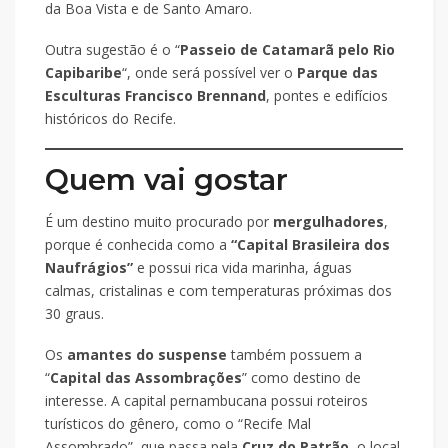
da Boa Vista e de Santo Amaro.
Outra sugestão é o “
Passeio de Catamarã pelo Rio
Capibaribe
“, onde será possível ver o
Parque das
Esculturas Francisco Brennand
, pontes e edifícios
históricos do Recife.
Quem vai gostar
É um destino muito procurado por
mergulhadores
,
porque é conhecida como a
“Capital Brasileira dos
Naufrágios”
e possui rica vida marinha, águas
calmas, cristalinas e com temperaturas próximas dos
30 graus.
Os
amantes do suspense
também possuem a
“
Capital das Assombrações
” como destino de
interesse. A capital pernambucana possui roteiros
turísticos do gênero, como o “Recife Mal
Assombrado”, que passa pela
Cruz do Patrão
, o local