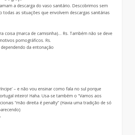
hamam a descarga do vaso sanitário. Descobrimos sem
o todas as situações que envolvem descargas sanitárias
utra coisa (marca de camisinha)… Rs. Também não se deve
otivos pornográficos. Rs.
os dependendo da entonação
íncipe’ – e não vou ensinar como fala no sul porque
ortugal inteiro! Haha. Usa-se também o “Vamos aos
cionais “mão direita é penalty” (Havia uma tradição de só
parecendo)
o