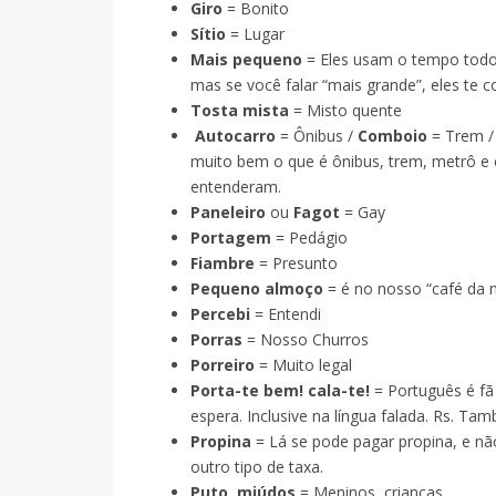
Giro
= Bonito
Sítio
= Lugar
Mais pequeno
= Eles usam o tempo todo 
mas se você falar “mais grande”, eles te c
Tosta mista
= Misto quente
Autocarro
= Ônibus /
Comboio
= Trem 
muito bem o que é ônibus, trem, metrô e 
entenderam.
Paneleiro
ou
Fagot
= Gay
Portagem
= Pedágio
Fiambre
= Presunto
Pequeno almoço
= é no nosso “café da 
Percebi
= Entendi
Porras
= Nosso Churros
Porreiro
= Muito legal
Porta-te bem! cala-te!
= Português é fã
espera. Inclusive na língua falada. Rs. Ta
Propina
= Lá se pode pagar propina, e nã
outro tipo de taxa.
Puto, miúdos
= Meninos, crianças