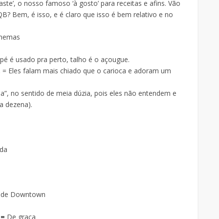
te’, o nosso famoso ‘à gosto’ para receitas e afins. Vão
B? Bem, é isso, e é claro que isso é bem relativo e no
onemas
é é usado pra perto, talho é o açougue.
…
= Eles falam mais chiado que o carioca e adoram um
ia”, no sentido de meia dúzia, pois eles não entendem e
a dezena).
ada
ao de Downtown
 =
De graça