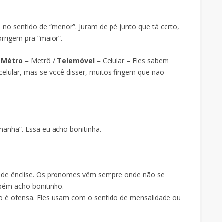
no sentido de “menor”. Juram de pé junto que tá certo,
orrigem pra “maior”.
/
Métro
= Metrô /
Telemóvel
= Celular – Eles sabem
celular, mas se você disser, muitos fingem que não
manhã”. Essa eu acho bonitinha.
 de ênclise. Os pronomes vêm sempre onde não se
mbém acho bonitinho.
o é ofensa. Eles usam com o sentido de mensalidade ou