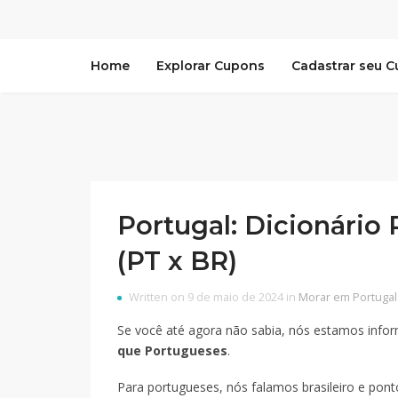
Home
Explorar Cupons
Cadastrar seu 
Portugal: Dicionário
(PT x BR)
Written on 9 de maio de 2024 in
Morar em Portugal
Se você até agora não sabia, nós estamos inf
que Portugueses
.
Para portugueses, nós falamos brasileiro e po