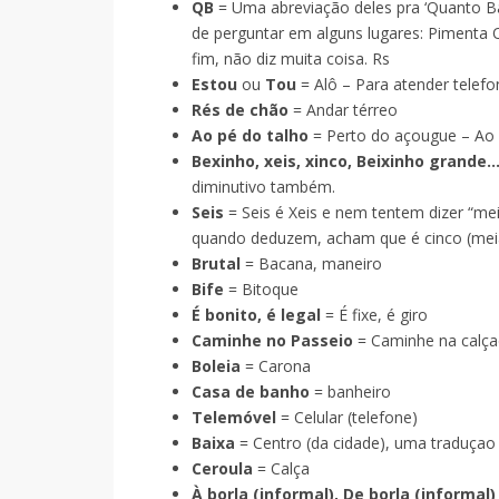
QB
= Uma abreviação deles pra ‘Quanto Bas
de perguntar em alguns lugares: Pimenta Q
fim, não diz muita coisa. Rs
Estou
ou
Tou
= Alô – Para atender telef
Rés de chão
= Andar térreo
Ao pé do talho
= Perto do açougue – Ao p
Bexinho, xeis, xinco, Beixinho grande
diminutivo também.
Seis
= Seis é Xeis e nem tentem dizer “me
quando deduzem, acham que é cinco (mei
Brutal
= Bacana, maneiro
Bife
= Bitoque
É bonito, é legal
= É fixe, é giro
Caminhe no Passeio
= Caminhe na calç
Boleia
= Carona
Casa de banho
= banheiro
Telemóvel
= Celular (telefone)
Baixa
= Centro (da cidade), uma traduç
Ceroula
= Calça
À borla (informal), De borla (informal)