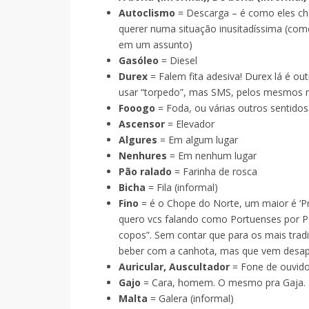
Autoclismo
= Descarga – é como eles c
querer numa situação inusitadíssima (com
em um assunto)
Gasóleo
= Diesel
Durex
= Falem fita adesiva! Durex lá é o
usar “torpedo”, mas SMS, pelos mesmos m
Fooogo
= Foda, ou várias outros sentid
Ascensor
= Elevador
Algures
= Em algum lugar
Nenhures
= Em nenhum lugar
Pão ralado
= Farinha de rosca
Bicha
= Fila (informal)
Fino
= é o Chope do Norte, um maior é ‘Pr
quero vcs falando como Portuenses por P
copos”. Sem contar que para os mais tradi
beber com a canhota, mas que vem desa
Auricular, Auscultador
= Fone de ouvid
Gajo
= Cara, homem. O mesmo pra Gaja.
Malta
= Galera (informal)