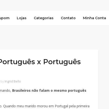
Cupom
Lojas
Categorias
Contato
Minha Conta
 Português x Português
by
Ingrid Bello
ormando,
Brasileiros não falam o mesmo português
nto. Quando meu marido morou em Portugal pela primeira