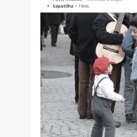
Sapatilha
= Tênis