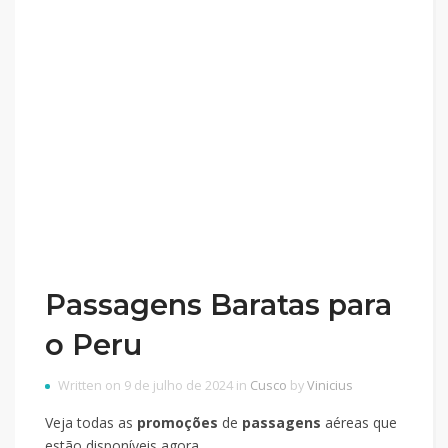
Passagens Baratas para
o Peru
Written on 9 de julho de 2024 in
Cusco
by
Vinicius
Veja todas as
promoções
de
passagens
aéreas que
estão disponíveis agora.