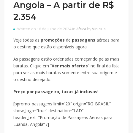
Angola – A partir de R$
2.354
Written on 16 de julho de 2024 in
África
by
Vinicius
Veja todas as
promoções
de
passagens
aéreas para
o destino que estão disponíveis agora.
As passagens estão ordenadas começando pelas mais
baratas. Clique em “
Ver mais ofertas
” no final da lista
para ver as mais baratas somente entre sua origem e
o destino desejado.
Preço por passageiro, taxas já inclusas
!
[ppromo_passagens limit=”20″ origin=”RG_BRASIL”
show_logo=”true” destination=”LAD”
header_text=”Promoção de Passagens Aéreas para
Luanda, Angola” /]