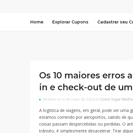
Home
Explorar Cupons
Cadastrar seu 
Os 10 maiores erros a
in e check-out de um
Written on 6 de maio de 2024 in
Como Viajar Melho
A logística de viagens, em geral, pode ser uma g
estamos correndo por aeroportos, saindo de qua
coisas passam despercebidas ou perdidas. O ant
trânsito, é simplesmente desacelerar. Tirar alg