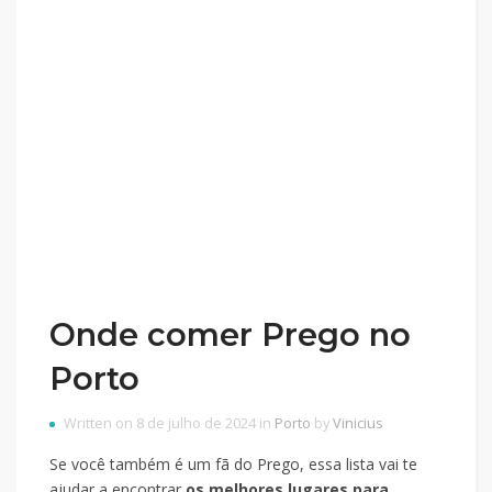
Onde comer Prego no
Porto
Written on 8 de julho de 2024 in
Porto
by
Vinicius
Se você também é um fã do Prego, essa lista vai te
ajudar a encontrar
os melhores lugares para