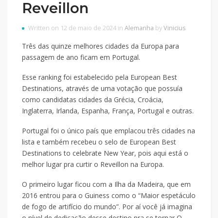
Reveillon
Written on 12 de maio de 2024 in
Alemanha
by
Vinicius
Três das quinze melhores cidades da Europa para
passagem de ano ficam em Portugal.
Esse ranking foi estabelecido pela European Best
Destinations, através de uma votação que possuía
como candidatas cidades da Grécia, Croácia,
Inglaterra, Irlanda, Espanha, França, Portugal e outras.
Portugal foi o único país que emplacou três cidades na
lista e também recebeu o selo de European Best
Destinations to celebrate New Year, pois aqui está o
melhor lugar pra curtir o Reveillon na Europa.
O primeiro lugar ficou com a Ilha da Madeira, que em
2016 entrou para o Guiness como o “Maior espetáculo
de fogo de artifício do mundo”. Por aí você já imagina
o nível de dedicação desse destino pra se tornar O