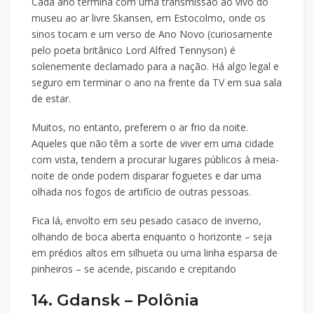
Cada ano termina com uma transmissão ao vivo do
museu ao ar livre Skansen, em Estocolmo, onde os
sinos tocam e um verso de Ano Novo (curiosamente
pelo poeta britânico Lord Alfred Tennyson) é
solenemente declamado para a nação. Há algo legal e
seguro em terminar o ano na frente da TV em sua sala
de estar.
Muitos, no entanto, preferem o ar frio da noite.
Aqueles que não têm a sorte de viver em uma cidade
com vista, tendem a procurar lugares públicos à meia-
noite de onde podem disparar foguetes e dar uma
olhada nos fogos de artifício de outras pessoas.
Fica lá, envolto em seu pesado casaco de inverno,
olhando de boca aberta enquanto o horizonte – seja
em prédios altos em silhueta ou uma linha esparsa de
pinheiros – se acende, piscando e crepitando
14. Gdansk – Polônia