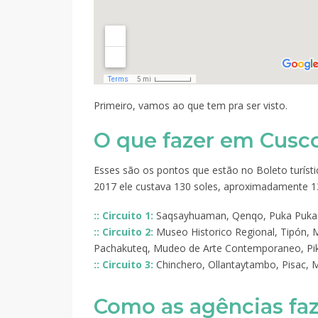
Primeiro, vamos ao que tem pra ser visto.
O que fazer em Cusc
Esses são os pontos que estão no Boleto turíst
2017 ele custava 130 soles, aproximadamente 13
:: Circuito 1:
Saqsayhuaman, Qenqo, Puka Puk
:: Circuito 2:
Museo Historico Regional, Tipón, 
Pachakuteq, Mudeo de Arte Contemporaneo, Piki
:: Circuito 3:
Chinchero, Ollantaytambo, Pisac, 
Como as agências f