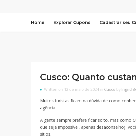
Home
Explorar Cupons
Cadastrar seu 
Cusco: Quanto custam
Written on 12 de maio de 2024 in
Cusco
by
Ingrid B
Muitos turistas ficam na dúvida de como conhece
agência.
A gente sempre prefere ficar solto, mas como C
que seja impossível, apenas desaconselho), você
sítios.