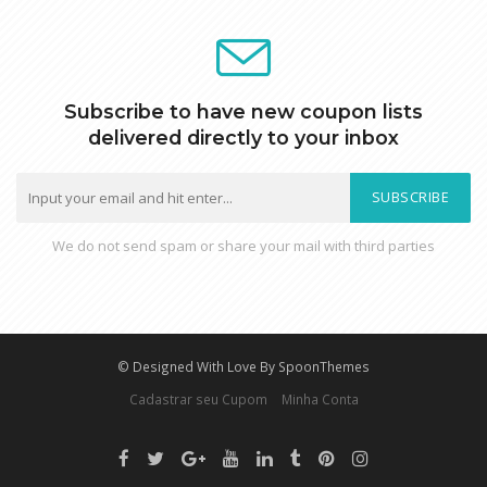
Subscribe to have new coupon lists
delivered directly to your inbox
SUBSCRIBE
We do not send spam or share your mail with third parties
© Designed With Love By SpoonThemes
Cadastrar seu Cupom
Minha Conta