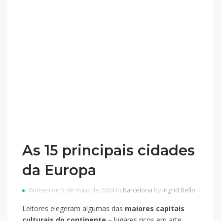
As 15 principais cidades
da Europa
Written on 5 de maio de 2024 in
Barcelona
by
Ingrid Bello
Leitores elegeram algumas das
maiores capitais
culturais do continente
– lugares ricos em arte,