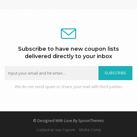
Subscribe to have new coupon lists
delivered directly to your inbox
SUBSCRIBE
We do not send spam or share your mail with third parties
© Designed With Love By SpoonThemes
Cadastrar seu Cupom
Minha Conta