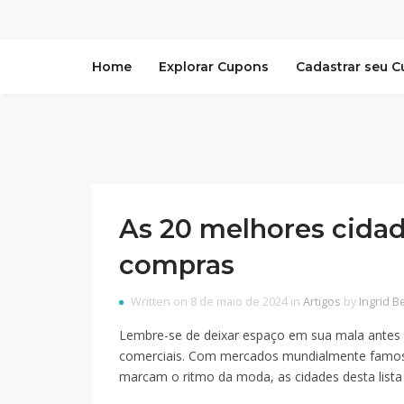
Home
Explorar Cupons
Cadastrar seu 
As 20 melhores cida
compras
Written on 8 de maio de 2024 in
Artigos
by
Ingrid B
Lembre-se de deixar espaço em sua mala antes de
comerciais. Com mercados mundialmente famoso
marcam o ritmo da moda, as cidades desta lista 