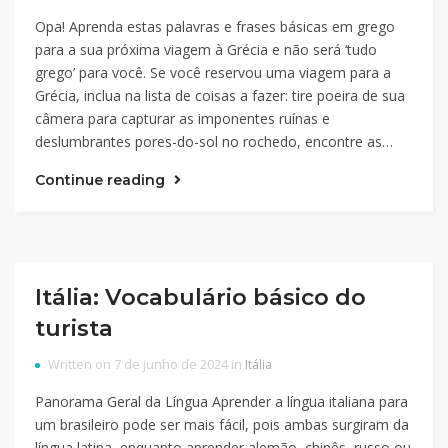
Opa! Aprenda estas palavras e frases básicas em grego
para a sua próxima viagem à Grécia e não será ‘tudo
grego’ para você. Se você reservou uma viagem para a
Grécia, inclua na lista de coisas a fazer: tire poeira de sua
câmera para capturar as imponentes ruínas e
deslumbrantes pores-do-sol no rochedo, encontre as…
Continue reading
Itália: Vocabulário básico do
turista
Written on 7 de junho de 2024 in
Itália
Panorama Geral da Língua Aprender a língua italiana para
um brasileiro pode ser mais fácil, pois ambas surgiram da
língua latina, enquanto aprender alemão, chinês, russo ou