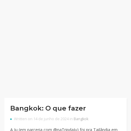
Bangkok: O que fazer
Written on 14 de junho de 2024 in
Bangkok
A Ju (em parceria com @naTripdaJu) foi pra Tailândia em