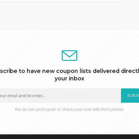
scribe to have new coupon lists delivered directl
your inbox
SUBS
We do not send spam or share your mail with third parties