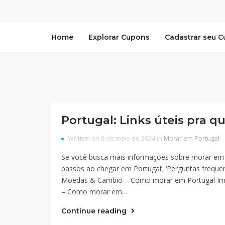
Home
Explorar Cupons
Cadastrar seu 
Portugal: Links úteis pra 
Written on 8 de maio de 2024 in
Morar em Portugal
Se você busca mais informações sobre morar em Po
passos ao chegar em Portugal‘; ‘Perguntas freque
Moedas & Cambio – Como morar em Portugal Im
– Como morar em…
Continue reading