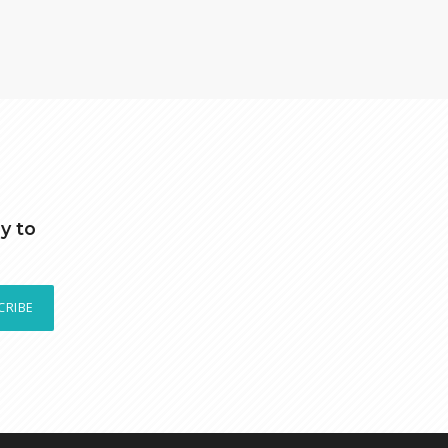
y to
CRIBE