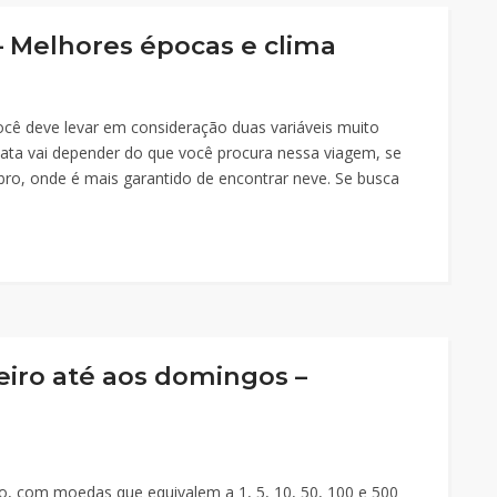
 – Melhores épocas e clima
você deve levar em consideração duas variáveis muito
 data vai depender do que você procura nessa viagem, se
embro, onde é mais garantido de encontrar neve. Se busca
eiro até aos domingos –
o, com moedas que equivalem a 1, 5, 10, 50, 100 e 500