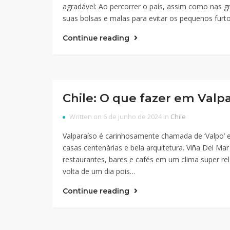
agradável: Ao percorrer o país, assim como nas 
suas bolsas e malas para evitar os pequenos furto
Continue reading
Chile: O que fazer em Valpa
Written on 6 de junho de 2024 in
Chile
Valparaíso é carinhosamente chamada de ‘Valpo’ 
casas centenárias e bela arquitetura. Viña Del M
restaurantes, bares e cafés em um clima super re
volta de um dia pois…
Continue reading