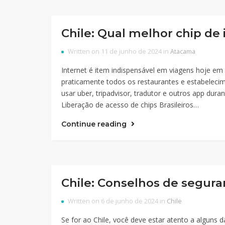
Chile: Qual melhor chip de 
Written on 11 de junho de 2024 in
Atacama
Internet é item indispensável em viagens hoje em d
praticamente todos os restaurantes e estabelecim
usar uber, tripadvisor, tradutor e outros app dur
Liberação de acesso de chips Brasileiros…
Continue reading
Chile: Conselhos de segur
Written on 6 de junho de 2024 in
Chile
Se for ao Chile, você deve estar atento a alguns 