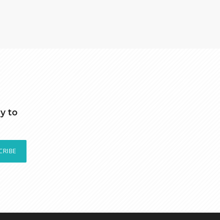
y to
CRIBE