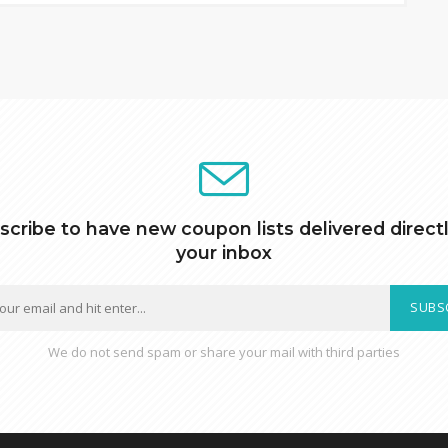
scribe to have new coupon lists delivered directl
your inbox
SUBS
We do not send spam or share your mail with third parties