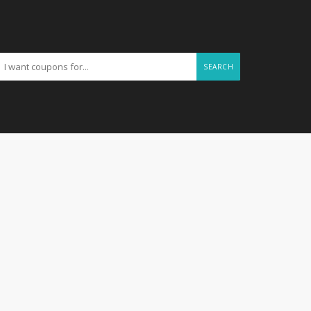
SEARCH