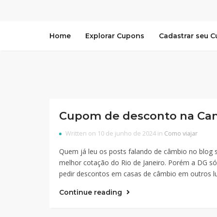
Home
Explorar Cupons
Cadastrar seu 
Cupom de desconto na Cam
Written on 10 de junho de 2024 in
Como viajar
Quem já leu os posts falando de câmbio no blog
melhor cotação do Rio de Janeiro. Porém a DG só
pedir descontos em casas de câmbio em outros l
Continue reading