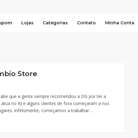
Cupom
Lojas
Categorias
Contato
Minha Conta
bio Store
 sabe que a gente sempre recomendou a DG por ter a
 atua no RJ e alguns clientes de fora começaram a nos
ugares. Infelizmente, começamos a trabalhar…