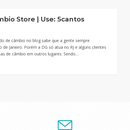
io Store | Use: 5cantos
ndo de câmbio no blog sabe que a gente sempre
de Janeiro. Porém a DG só atua no RJ e alguns clientes
sas de câmbio em outros lugares. Sendo…