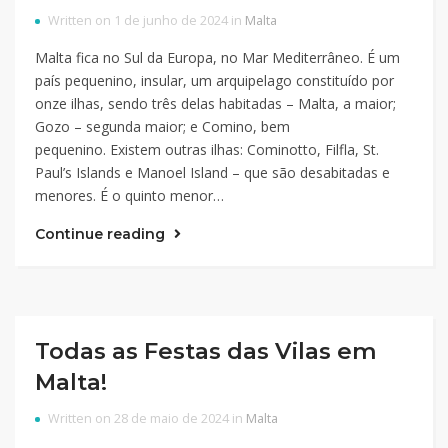
Written on 1 de junho de 2024 in
Malta
Malta fica no Sul da Europa, no Mar Mediterrâneo. É um
país pequenino, insular, um arquipelago constituído por
onze ilhas, sendo três delas habitadas – Malta, a maior;
Gozo – segunda maior; e Comino, bem
pequenino. Existem outras ilhas: Cominotto, Filfla, St.
Paul’s Islands e Manoel Island – que são desabitadas e
menores. É o quinto menor…
Continue reading
Todas as Festas das Vilas em
Malta!
Written on 28 de maio de 2024 in
Malta