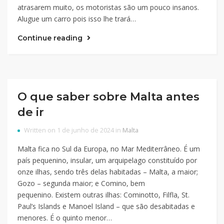
atrasarem muito, os motoristas são um pouco insanos.
Alugue um carro pois isso lhe trará…
Continue reading
O que saber sobre Malta antes
de ir
Written on 1 de junho de 2024 in
Malta
Malta fica no Sul da Europa, no Mar Mediterrâneo. É um
país pequenino, insular, um arquipelago constituído por
onze ilhas, sendo três delas habitadas – Malta, a maior;
Gozo – segunda maior; e Comino, bem
pequenino. Existem outras ilhas: Cominotto, Filfla, St.
Paul’s Islands e Manoel Island – que são desabitadas e
menores. É o quinto menor…