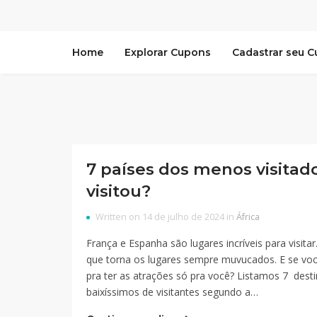
Home
Explorar Cupons
Cadastrar seu 
7 países dos menos visita
visitou?
Written on 14 de julho de 2024 in
África
França e Espanha são lugares incríveis para visi
que torna os lugares sempre muvucados. E se voc
pra ter as atrações só pra você? Listamos 7 des
baixíssimos de visitantes segundo a…