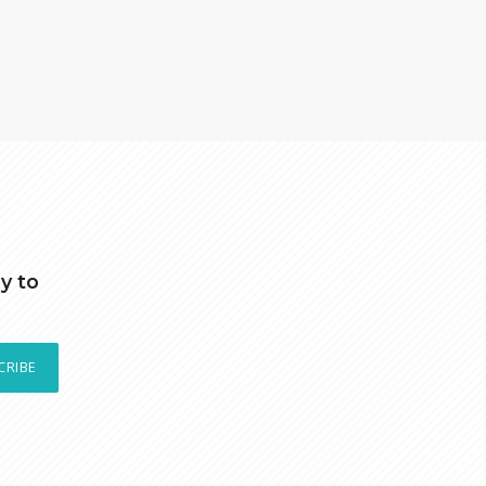
y to
CRIBE