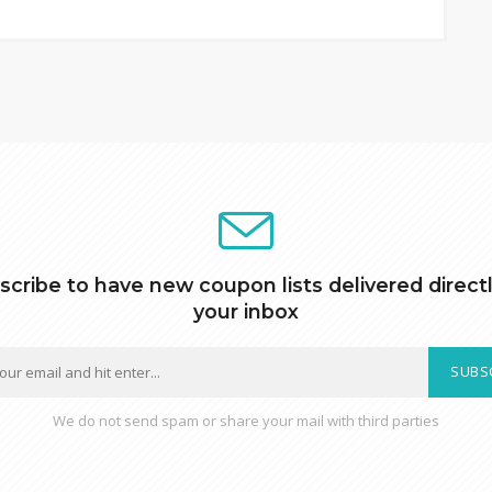
scribe to have new coupon lists delivered directl
your inbox
SUBS
We do not send spam or share your mail with third parties