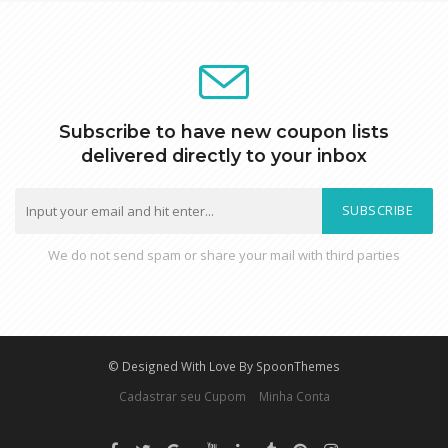
Subscribe to have new coupon lists
delivered directly to your inbox
SUBSCRIBE
We do not send spam or share your mail with third parties
© Designed With Love By SpoonThemes
Cadastrar seu Cupom
Minha Conta