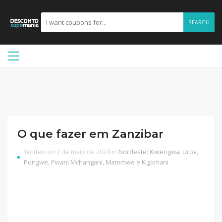
SEARCH
O que fazer em Zanzibar
Written on 7 de maio de 2024 in
Nordeste: Kiwengwa, Uroa,
Pongwe, Pwani Mchangani, Matemwe e Kigomani